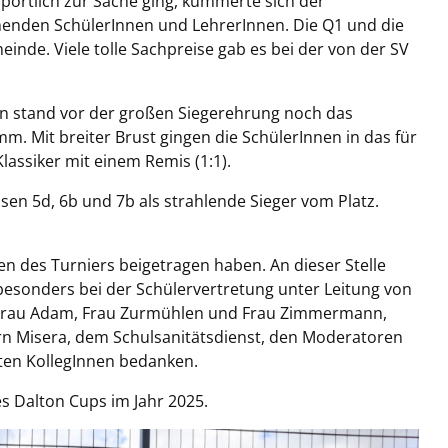
portlich zur Sache ging, kümmerte sich der
menden SchülerInnen und LehrerInnen. Die Q1 und die
einde. Viele tolle Sachpreise gab es bei der von der SV
n stand vor der großen Siegerehrung noch das
m. Mit breiter Brust gingen die SchülerInnen in das für
Klassiker mit einem Remis (1:1).
sen 5d, 6b und 7b als strahlende Sieger vom Platz.
en des Turniers beigetragen haben. An dieser Stelle
esonders bei der Schülervertretung unter Leitung von
n Frau Adam, Frau Zurmühlen und Frau Zimmermann,
rn Misera, dem Schulsanitätsdienst, den Moderatoren
igten KollegInnen bedanken.
es Dalton Cups im Jahr 2025.