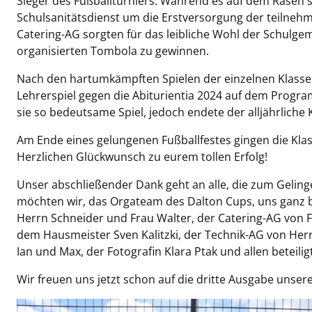
Sieger des Fußballturniers. Während es auf dem Rasen s
Schulsanitätsdienst um die Erstversorgung der teilneh
Catering-AG sorgten für das leibliche Wohl der Schulgem
organisierten Tombola zu gewinnen.
Nach den hartumkämpften Spielen der einzelnen Klasse
Lehrerspiel gegen die Abiturientia 2024 auf dem Program
sie so bedeutsame Spiel, jedoch endete der alljährliche 
Am Ende eines gelungenen Fußballfestes gingen die Klas
Herzlichen Glückwunsch zu eurem tollen Erfolg!
Unser abschließender Dank geht an alle, die zum Geling
möchten wir, das Orgateam des Dalton Cups, uns ganz b
Herrn Schneider und Frau Walter, der Catering-AG vo
dem Hausmeister Sven Kalitzki, der Technik-AG von Her
Ian und Max, der Fotografin Klara Ptak und allen beteil
Wir freuen uns jetzt schon auf die dritte Ausgabe unser