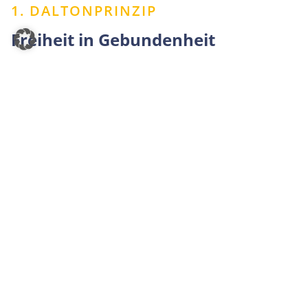
1. DALTONPRINZIP
Freiheit in Gebundenheit
In unserer Schule sollen die Schülerinnen und Schüler
in einem hohen Maße selbstständig Kenntnisse und
Fähigkeiten erwerben und Erfahrungen machen.
Freiheit ist notwendig, um eigene Entscheidungen
treffen und eigene Wege finden zu können. Freiheit
bedeutet jedoch nicht Beliebigkeit. Mit der
anvertrauten und zugetrauten Freiheit umzugehen,
lernen die Schüler Schritt für Schritt. Bei jüngeren
Schülern sind die Aufträge zur Erlangung der
Selbstständigkeit durch Selbsttätigkeit altersgemäßer
und überschaubarer.
Mit zunehmendem Alter werden die Aufträge
umfangreicher und je nach Ausbildungsniveau