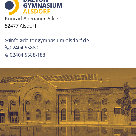
Konrad-Adenauer-Allee 1
52477 Alsdorf
info@daltongymnasium-alsdorf.de
02404 55880
02404 5588-188