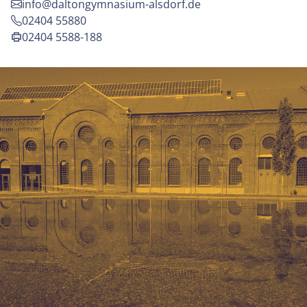
info@daltongymnasium-alsdorf.de
02404 55880
02404 5588-188