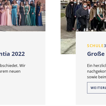
SCHULE
3
ntia 2022
Große 
bschiedet. Wir
Ein herzli
eurem neuen
nachgekom
sowie bei
WEITER