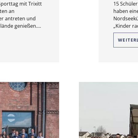
orttag mit Trixitt
15 Schüler
nten an
haben eine
er antreten und
Nordseekü
lände genießen.…
„Kinder ra
WEITER